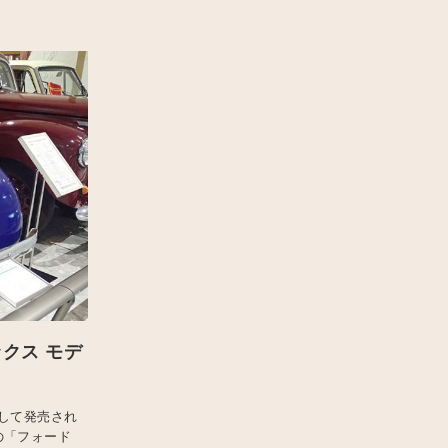
ックス モデ
して発売され
の「フォード