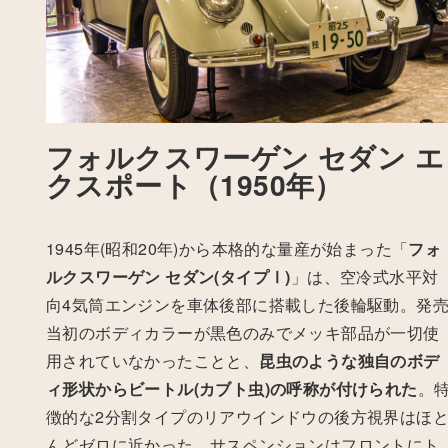
フォルクスワーゲン セダン エ
クスポート（1950年）
1945年(昭和20年)から本格的な量産が始まった「
フォ
ルクスワーゲン セダン(タイプⅠ)
」は、空冷式水平対
向4気筒エンジンを車体後部に搭載した後輪駆動。
発
当初のボディカラーが黒色のみでメッキ部品が一切使
用されていなかったことと、
昆虫のような独自のボデ
ィ形状からビートル(カブト虫)の呼称が付けられた
。
徴的な2分割タイプのリアウインドウの後方視界はほ
んどゼロに近かった。サスペンションはフロントにト