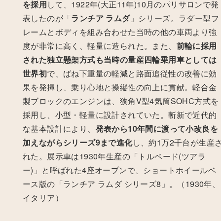
を採用
して、1922年(大正11年)10月のパリサロンで発
表したのが「
ランチア ラムダ
」シリーズ。
ラダー型フ
レームとボディを組み合わせた当時の他の車両より強
度が非常に高く、軽量に造られた。また、
前輪に採用
された独立懸架方式も当時の量産四輪乗用車としては
世界初
で、ばね下重量の軽減と路面追従性の改善に効
果を発揮し、乗り心地と操縦性の向上に貢献。軽合金
製ブロックのエンジンは、狭角V型4気筒SOHC方式を
採用し、小型・軽量に設計されていた。斬新で近代的
な基本設計により、
発表から10年間に渡って小改良を
加えながらシリーズ9まで進化
し、約1万2千台が生産
れた。展示車は1930年生産の「トルペード(ツアラ
ー)」と呼ばれた4座オープンで、ショートホイールベ
ース版の「ランチア ラムダ シリーズ8」。（1930年、
イタリア）