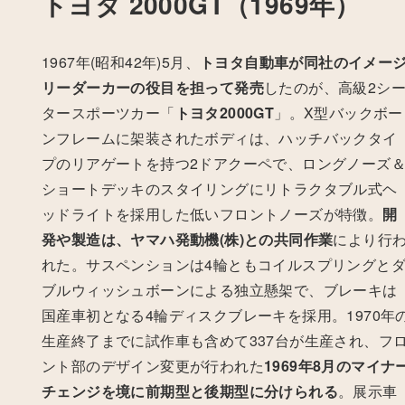
トヨタ 2000GT（1969年）
1967年(昭和42年)5月、
トヨタ自動車が同社のイメー
リーダーカーの役目を担って発売
したのが、高級2シ
タースポーツカー「
トヨタ2000GT
」。
X型バックボー
ンフレームに架装されたボディは、ハッチバックタイ
プのリアゲートを持つ2ドアクーペで、ロングノーズ
ショートデッキのスタイリングにリトラクタブル式ヘ
ッドライトを採用した低いフロントノーズが特徴。
開
発や製造は、ヤマハ発動機(株)との共同作業
により行
れた。サスペンションは4輪ともコイルスプリングと
ブルウィッシュボーンによる独立懸架で、ブレーキは
国産車初となる4輪ディスクブレーキを採用。1970年
生産終了までに試作車も含めて337台が生産され、フ
ント部のデザイン変更が行われた
1969年8月のマイナ
チェンジを境に前期型と後期型に分けられる
。展示車