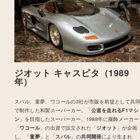
ジオット キャスピタ（1989
年）
スバル、童夢、ワコールの3社が市販を前提として共
で制作した和製スーパーカー。
「
公道を走れるF1マシ
ン
」を目指したスーパーカー。1988年に服飾メーカー
「
ワコール
」の出資で設立された「
ジオット
」が企画
し、「
童夢
」と「
スバル
」の
共同開発
により生まれ