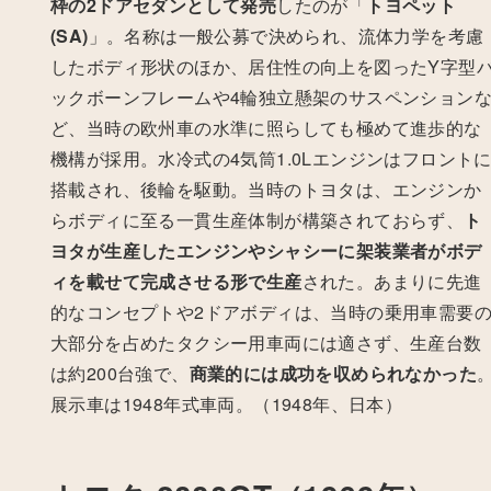
枠の2ドアセダンとして発売
したのが「
トヨペット
(SA)
」。
名称は一般公募で決められ、流体力学を考慮
したボディ形状のほか、居住性の向上を図ったY字型
ックボーンフレームや4輪独立懸架のサスペンション
ど、当時の欧州車の水準に照らしても極めて進歩的な
機構が採用。水冷式の4気筒1.0Lエンジンはフロント
搭載され、後輪を駆動。
当時のトヨタは、エンジンか
らボディに至る一貫生産体制が構築されておらず、
ト
ヨタが生産したエンジンやシャシーに架装業者がボデ
ィを載せて完成させる形で生産
された。あまりに先進
的なコンセプトや2ドアボディは、当時の乗用車需要
大部分を占めたタクシー用車両には適さず、生産台数
は約200台強で、
商業的には成功を収められなかった
展示車は1948年式車両。（1948年、日本）