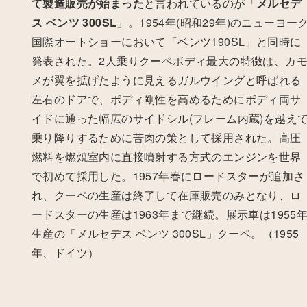
て製造販売が始まった
と言われているのが「
メルセデ
ス ベンツ 300SL
」。
1954年(昭和29年)のニューヨー
国際オートショーにおいて「ベンツ190SL」と同時に
発表された。
2人乗りクーペボディ最大の特徴は、カ
メが翼を拡げたように見えるガルウイングと呼ばれる
左右のドアで、ボディ剛性を高めるためにボディ両サ
イドに通った幅広のサイドシル(フレーム内蔵)を越え
乗り降りするために苦肉の策として採用された。高圧
燃料を燃焼室内に直接噴射する方式のエンジンを世界
で初めて採用した。1957年春にロードスターが追加さ
れ、クーペの生産は終了して在庫販売のみとなり、ロ
ードスターの生産は1963年まで継続。展示車は1955
生産の「メルセデス ベンツ 300SL」クーペ。（1955
年、ドイツ）