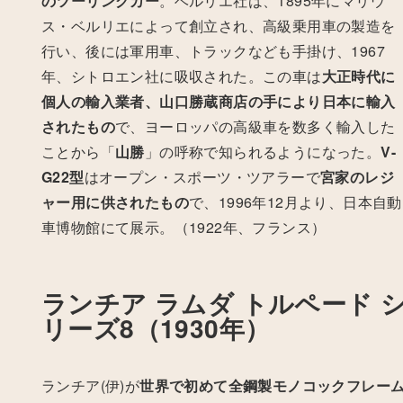
のツーリングカー
。
ベルリエ社は、1895年にマリウ
ス・ベルリエによって創立され、高級乗用車の製造を
行い、後には軍用車、トラックなども手掛け、1967
年、シトロエン社に吸収された。
この車は
大正時代に
個人の輸入業者、山口勝蔵商店の手により日本に輸入
されたもの
で、ヨーロッパの高級車を数多く輸入した
ことから「
山勝
」の呼称で知られるようになった。
V-
G22型
はオープン・スポーツ・ツアラーで
宮家のレジ
ャー用に供されたもの
で、1996年12月より、日本自動
車博物館にて展示。（1922年、フランス）
ランチア ラムダ トルペード 
リーズ8（1930年）
ランチア(伊)が
世界で初めて全鋼製モノコックフレー