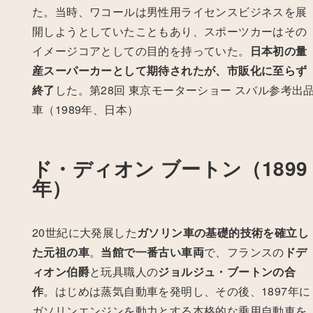
た。当時、ワコールは男性用ライセンスビジネスを展
開しようとしていたこともあり、スポーツカーはその
イメージコアとしての目的を持っていた。
日本初の量
産スーパーカーとして期待されたが、市販化に至らず
終了
した。
第28回 東京モーターショー スバル参考出
車（1989年、日本）
ド・ディオン ブートン（1899
年）
20世紀に大発展した
ガソリン車の基礎的技術を確立し
た元祖の車
。
当館で一番古い車両
で、フランスの
ドデ
ィオン伯爵
と玩具職人の
ジョルジュ・ブートンの合
作
。
はじめは蒸気自動車を発明し、その後、1897年に
ガソリンエンジンを動力とする本格的な乗用自動車を