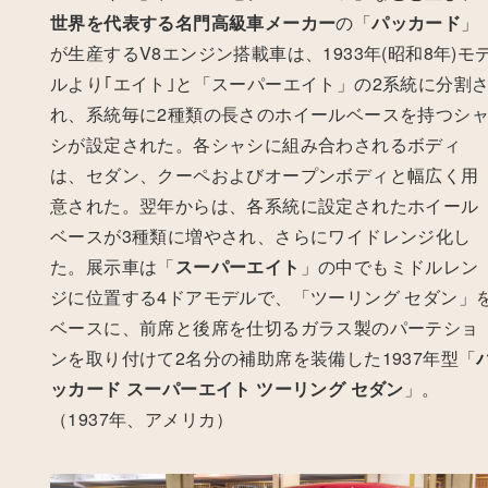
世界を代表する名門高級車メーカー
の「
パッカード
」
が生産するV8エンジン搭載車は、1933年(昭和8年)モ
ルより｢エイト｣と「スーパーエイト」の2系統に分割
れ、系統毎に2種類の長さのホイールベースを持つシ
シが設定された。各シャシに組み合わされるボディ
は、セダン、クーペおよびオープンボディと幅広く用
意された。
翌年からは、各系統に設定されたホイール
ベースが3種類に増やされ、さらにワイドレンジ化し
た。展示車は「
スーパーエイト
」の中でもミドルレン
ジに位置する4ドアモデルで、「ツーリング セダン」
ベースに、前席と後席を仕切るガラス製のパーテショ
ンを取り付けて2名分の補助席を装備した1937年型「
ッカード スーパーエイト ツーリング セダン
」。
（1937年、アメリカ）