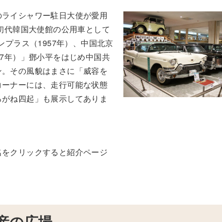
のライシャワー駐日大使が愛用
、初代韓国大使館の公用車として
ンプラス（1957年）、中国北京
67年）」鄧小平をはじめ中国共
ン。その風貌はまさに「威容を
コーナーには、走行可能な状態
ろがね四起」も展示してありま
名をクリックすると紹介ページ
産の広場