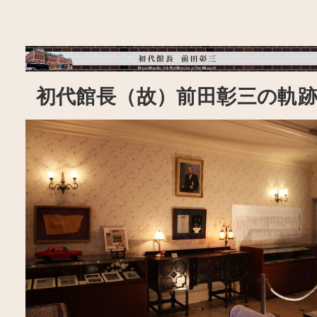
初代館長（故）前田彰三の軌