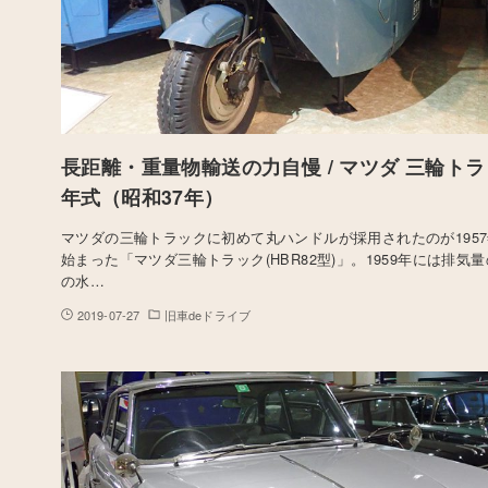
長距離・重量物輸送の力自慢 / マツダ 三輪トラック
年式（昭和37年）
マツダの三輪トラックに初めて丸ハンドルが採用されたのが195
始まった「マツダ三輪トラック(HBR82型)」。1959年には排気
の水…
2019-07-27
旧車deドライブ