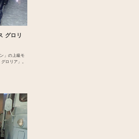
ス グロリ
イン」の上級モ
 グロリア」。