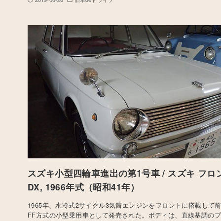
スズキ小型四輪車進出の第1号車 / スズキ フロン
DX, 1966年式（昭和41年）
1965年、水冷式2サイクル3気筒エンジンをフロントに搭載して
FF方式の小型乗用車として発売された。ボディは、直線基調の