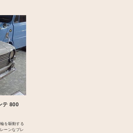
テ 800
前輪を駆動する
プレーンなプレ