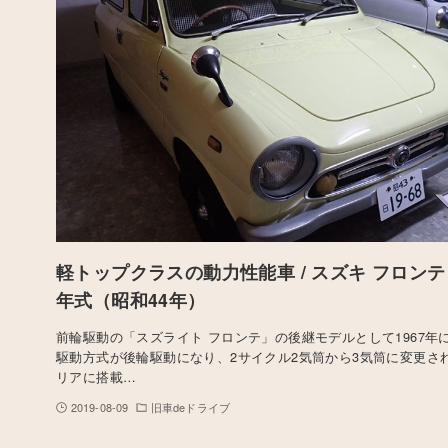
軽トップクラスの動力性能車 / スズキ フロンテ SS
年式（昭和44年）
前輪駆動の「スズライト フロンテ」の後継モデルとして1967年
駆動方式が後輪駆動になり、2サイクル2気筒から3気筒に変更さ
リアに搭載…
2019-08-09
旧車deドライブ