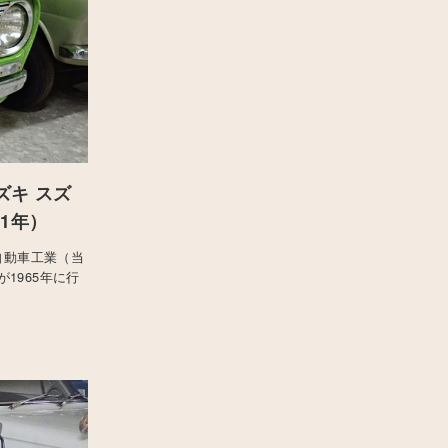
ズキ スズ
41年）
自動車工業（当
1965年に行