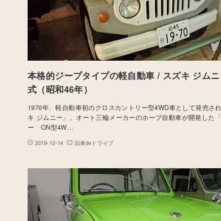
本格的ジープタイプの軽自動車 / スズキ ジムニー,
式（昭和46年）
1970年、軽自動車初のクロスカントリー型4WD車として発売さ
キ ジムニー」。オート三輪メーカーのホープ自動車が開発した
ー ON型4W…
2019-12-14
旧車deドライブ