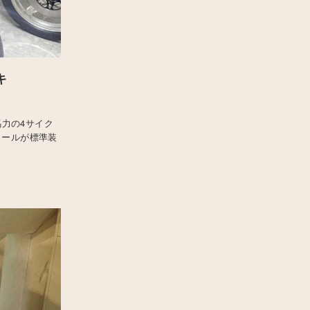
キ
馬力の4サイク
イールが標準装