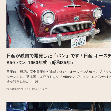
日産が独自で開発した「バン」です / 日産 オース
A50 バン, 1960年式（昭和35年）
日産は、部品の完全国産化が達成できた「オースチンA50ケンブリッジ
ルーン」に、英本国には存在しない「A50ケンブリッジ」のバン仕様
造を独自に始め、195…
2019-02-20
旧車deドライブ