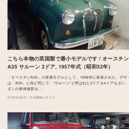
こちら本物の英国製で最小モデルです / オースチン
A35 サルーン 2ドア, 1957年式（昭和32年）
「オースチンA30」の発展モデルとして、1956年に発表された。デザ
は「A30」と殆ど同じで、“サルーン”と呼ばれた2ドア＆4ドアセダン
ダンの車体後部を…
2019-02-21
旧車deドライブ