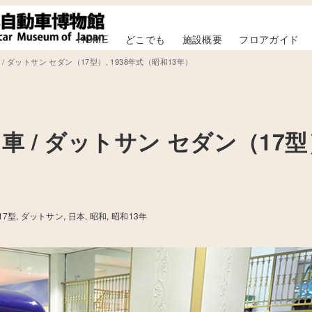
HOME
どこでも
施設概要
フロアガイド
 ダットサン セダン（17型）, 1938年式（昭和13年）
 / ダットサン セダン（17型
17型
ダットサン
日本
昭和
昭和13年