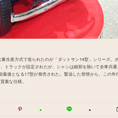
に大量生産方式で造られたのが「ダットサン14型」シリーズ。
ン、トラックが設定されたが、シャシは細部を除いて全車共通
は戦前最後となる17型が発売された。緊迫した世情から、この年
は質素な仕様。