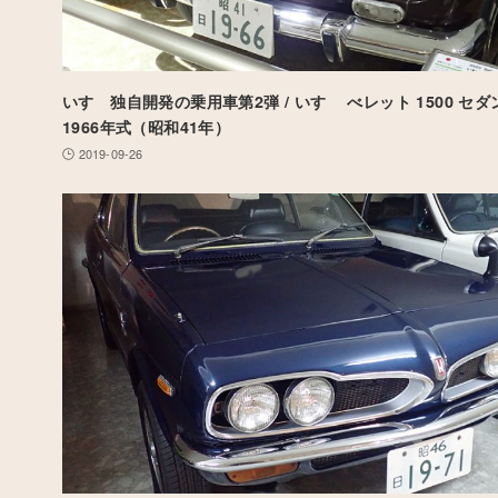
いすゞ独自開発の乗用車第2弾 / いすゞ べレット 1500 セダン
1966年式（昭和41年）
2019-09-26