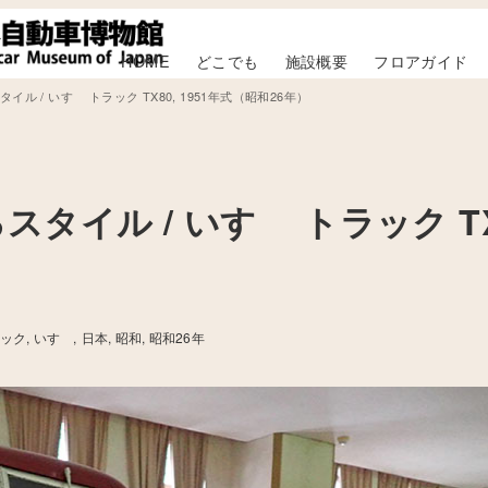
HOME
どこでも
施設概要
フロアガイド
 / いすゞ トラック TX80, 1951年式（昭和26年）
イル / いすゞ トラック TX
ラック
いすゞ
日本
昭和
昭和26年