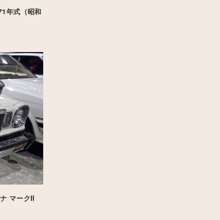
971年式（昭和
 マークII