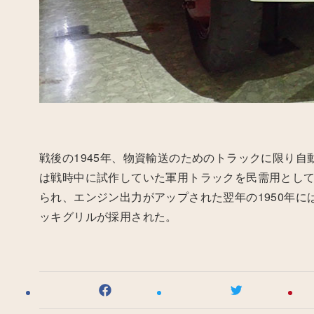
戦後の
1945
年、物資輸送のためのトラックに限り自
は戦時中に試作していた軍用トラックを民需用とし
られ、エンジン出力がアップされた翌年の
1950
年に
ッキグリルが採用された。