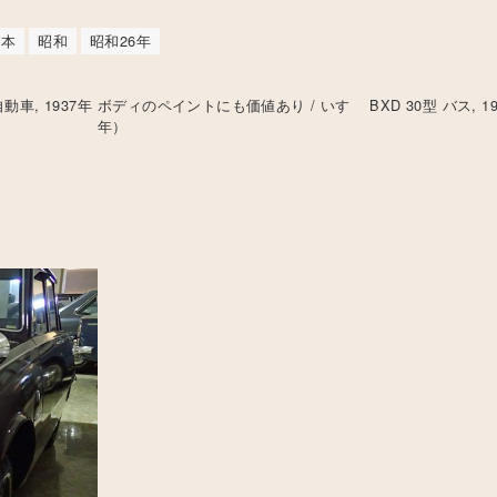
日本
昭和
昭和26年
車, 1937年
ボディのペイントにも価値あり / いすゞ BXD 30型 バス, 1
年）