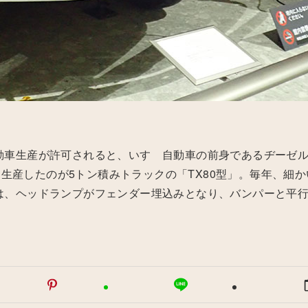
動車生産が許可されると、いすゞ自動車の前身であるヂーゼ
て生産したのが
5
トン積みトラックの「
TX80
型」。毎年、細か
は、ヘッドランプがフェンダー埋込みとなり、バンパーと平