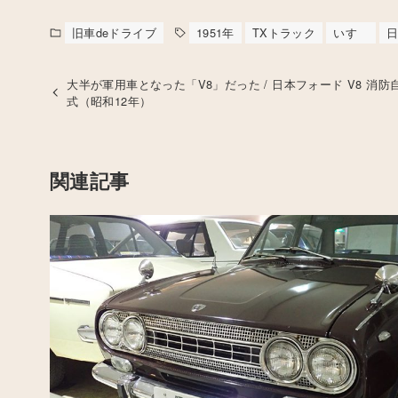
旧車deドライブ
1951年
TXトラック
いすゞ
大半が軍用車となった「V8」だった / 日本フォード V8 消防自動
式（昭和12年）
関連記事