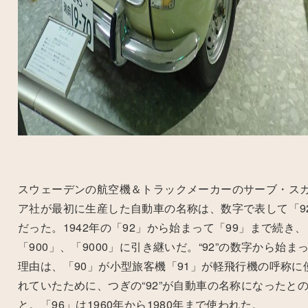
スウェーデンの航空機＆トラックメーカーのサーブ・ス
ア社が最初に生産した自動車の名称は、数字で表して「
9
だった。
1942
年の「
92
」から始まって「
99
」まで続き、
「
900
」、「
9000
」に引き継いだ。“
92
”の数字から始ま
理由は、「
90
」が小型旅客機「
91
」が軽飛行機の呼称に
れていたために、つぎの“
92
”が自動車の名称になったと
と。「
96
」は
1960
年から
1980
年まで使われた。