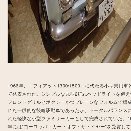
1966年、「フィアット
1300/1500
」に代わる小型乗用車
て発表された。シンプルな丸型
2
灯式ヘッドライトを備え
フロントグリルとボクシーかつプレーンなフォルムで構
れた一般的な後輪駆動車であったが、トータルバランス
れた軽快な小型ファミリーカーとして完成されていた。
1
年には”ヨーロッパ・カー・オブ・ザ・イヤー”を受賞して