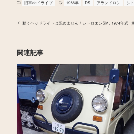
旧車deドライブ
1966年
DS
アランドロン
シ
動くヘッドライトは認めません / シトロエンSM, 1974年式（
関連記事