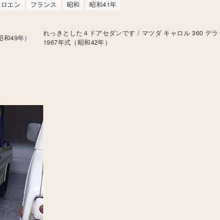
トロエン
フランス
昭和
昭和41年
れっきとした４ドアセダンです / マツダ キャロル 360 デラ
昭和49年）
1967年式（昭和42年）