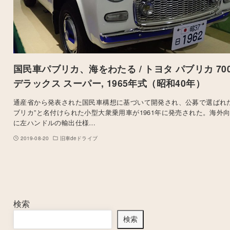
国民車パブリカ、海をわたる / トヨタ パブリカ 70
デラックス スーパー, 1965年式（昭和40年）
通産省から発表された国民車構想に基づいて開発され、公募で選ばれた
ブリカ”と名付けられた小型大衆乗用車が1961年に発売された。海外
に左ハンドルの輸出仕様…
2019-08-20
旧車deドライブ
検索
検索