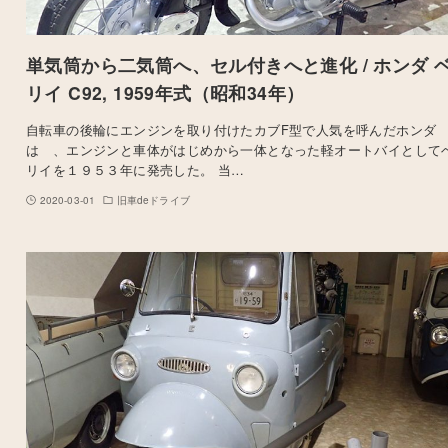
単気筒から二気筒へ、セル付きへと進化 / ホンダ 
リイ C92, 1959年式（昭和34年）
自転車の後輪にエンジンを取り付けたカブF型で人気を呼んだホンダ
は 、エンジンと車体がはじめから一体となった軽オートバイとして
リイを１９５３年に発売した。 当…
2020-03-01
旧車deドライブ