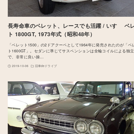
長寿命車のベレット、レースでも活躍 / いすゞ ベ
ト 1800GT, 1973年式（昭和48年）
「ベレット1500」の2ドアクーペとして1964年に発売されたのが「ベ
ト1600GT」。セダンに準じてサスペンションは全輪コイルによる独
で、非常に良い操…
2019-10-06
旧車deドライブ