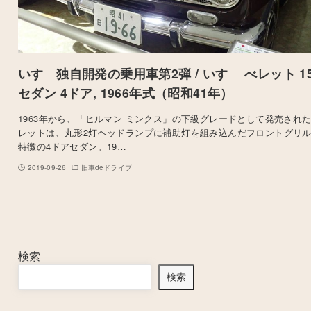
いすゞ独自開発の乗用車第2弾 / いすゞ べレット 15
セダン 4ドア, 1966年式（昭和41年）
1963年から、「ヒルマン ミンクス」の下級グレードとして発売され
レットは、丸形2灯ヘッドランプに補助灯を組み込んだフロントグリ
特徴の4ドアセダン。19…
2019-09-26
旧車deドライブ
検索
検索