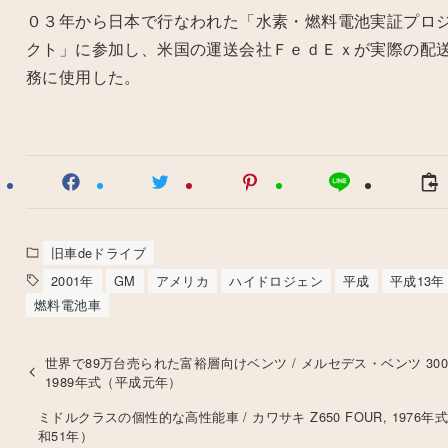
０３年から日本で行なわれた「水素・燃料電池実証プロ
クト」に参加し、米国の運送会社ＦｅｄＥｘが実際の配
務に使用した。
旧車deドライブ
2001年
GM
アメリカ
ハイドロジェン
平成
平成13年
燃料電池車
世界で89万台売られた富裕層向けベンツ / メルセデス・ベンツ 300
1989年式（平成元年）
ミドルクラスの個性的な高性能車 / カワサキ Z650 FOUR, 1976年
和51年）