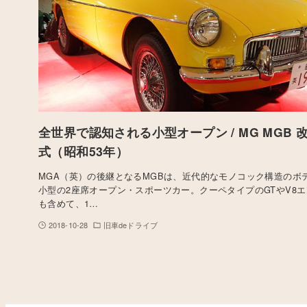
全世界で認知される小型オープン / MG MGB 改,
式（昭和53年）
MGA（英）の後継となるMGBは、近代的なモノコック構造のボ
小型の2座席オープン・スポーツカー。クーペタイプのGTやV8
も含めて、1…
2018-10-28
旧車deドライブ