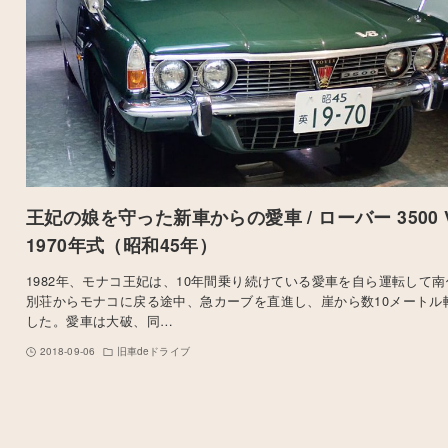
王妃の娘を守った新車からの愛車 / ローバー 3500 V
1970年式（昭和45年）
1982年、モナコ王妃は、10年間乗り続けている愛車を自ら運転して南
別荘からモナコに戻る途中、急カーブを直進し、崖から数10メートル
した。愛車は大破、同…
2018-09-06
旧車deドライブ