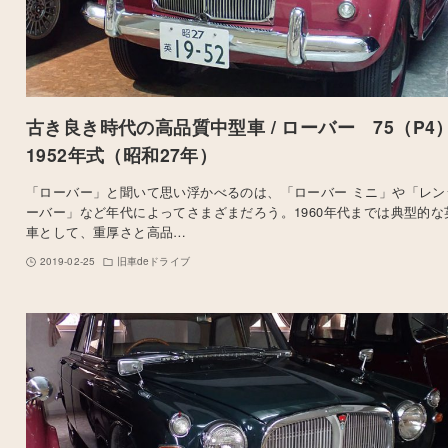
古き良き時代の高品質中型車 / ローバー 75（P4）
1952年式（昭和27年）
「ローバー」と聞いて思い浮かべるのは、「ローバー ミニ」や「レン
ーバー」など年代によってさまざまだろう。1960年代までは典型的な
車として、重厚さと高品…
2019-02-25
旧車deドライブ