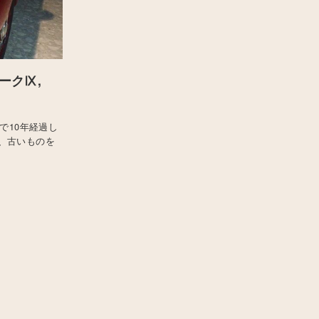
ークⅨ,
で10年経過し
、古いものを