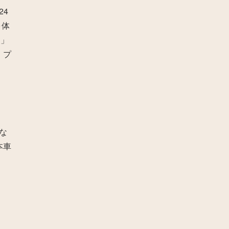
24
を体
。
」
、プ
な
本車
。