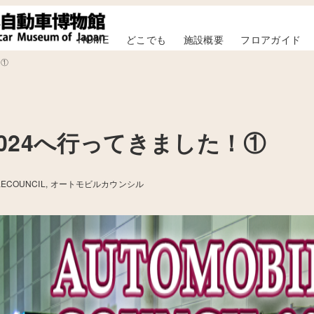
HOME
どこでも
施設概要
フロアガイド
！①
024へ行ってきました！①
LECOUNCIL
オートモビルカウンシル