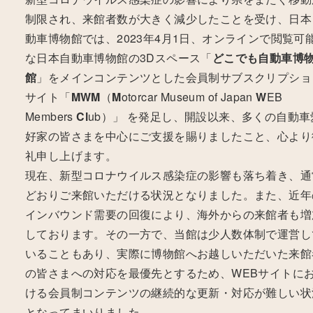
制限され、来館者数が大きく減少したことを受け、日本
動車博物館では、2023年4月1日、オンラインで閲覧可
な日本自動車博物館の3Dスペース「
どこでも自動車博
館
」をメインコンテンツとした会員制サブスクリプショ
サイト「
MWM
（
M
otorcar Museum of Japan
W
EB
Members
Cl
ub）」 を発足し、開設以来、多くの自動車
好家の皆さまを中心にご支援を賜りましたこと、心より
礼申し上げます。
現在、新型コロナウイルス感染症の影響も落ち着き、通
どおりご来館いただける状況となりました。また、近年
インバウンド需要の回復により、海外からの来館者も増
しております。その一方で、当館は少人数体制で運営し
いることもあり、実際に博物館へお越しいただいた来館
の皆さまへの対応を最優先とするため、WEBサイトに
ける会員制コンテンツの継続的な更新・対応が難しい状
となってまいりました。