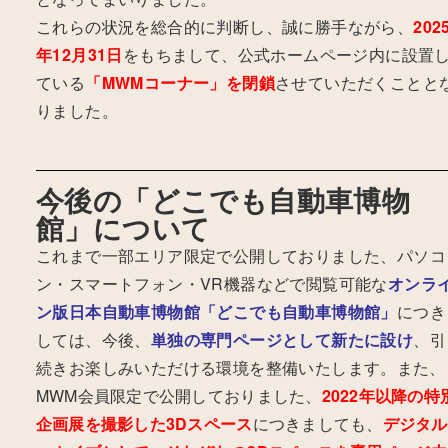
これらの状況を総合的に判断し、誠に勝手ながら、
202
年12月31日
をもちまして、公式ホームページ内に設置
ている
「MWMコーナー」を閉鎖
させていただくことと
りました。
今後の「どこでも自動車博物
館」について
これまで一部エリア限定で公開しておりました、パソコ
ン・スマートフォン・VR機器などで閲覧可能な
オンラ
ン版日本自動車博物館「どこでも自動車博物館」
につき
しては、今後、
単独の専門ページとして新たに設け
、引
続きお楽しみいただける環境を整備いたします。
また、
MWM会員限定で公開しておりました、
2022年以降の特
企画展を撮影した3Dスペース
につきましても、
デジタル