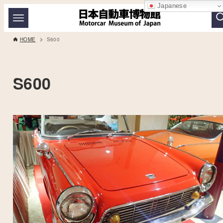
Japanese
HOME
S600
S600