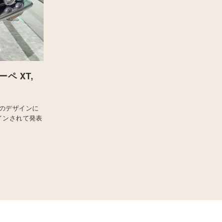
ペ XT,
ロのデザインに
インされて発表