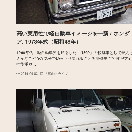
高い実用性で軽自動車イメージを一新 / ホンダ 
ア, 1973年式（昭和48年）
1960年代、軽自動車界を席巻した「N360」の後継車として投入さ
人がなごやかな気分でゆったり乗れることを最優先に”が開発方
性能重視…
2019-06-03
旧車deドライブ