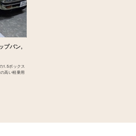
ップバン,
1.5ボックス
背の高い軽乗用