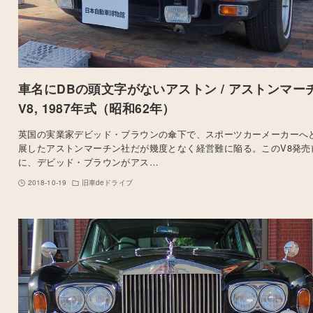
車名にDBの頭文字がないアストン / アストンマー
V8, 1987年式（昭和62年）
英国の実業家デビッド・ブラウンの傘下で、スポーツカーメーカーへ
展したアストンマーチン社だが幾度となく経営難に陥る。このV8発売
に、デビッド・ブラウンがアス…
2018-10-19
旧車deドライブ