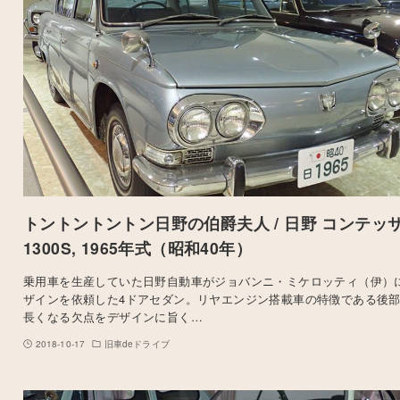
トントントントン日野の伯爵夫人 / 日野 コンテッ
1300S, 1965年式（昭和40年）
乗用車を生産していた日野自動車がジョバンニ・ミケロッティ（伊）
ザインを依頼した4ドアセダン。リヤエンジン搭載車の特徴である後
長くなる欠点をデザインに旨く…
2018-10-17
旧車deドライブ