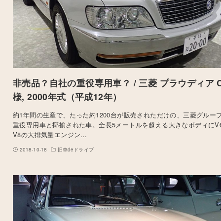
非売品？自社の重役専用車？ / 三菱 プラウディア 
様, 2000年式（平成12年）
約1年間の生産で、たった約1200台が販売されただけの、三菱グルー
重役専用車と揶揄された車。全長5メートルを超える大きなボディにV
V8の大排気量エンジン…
2018-10-18
旧車deドライブ