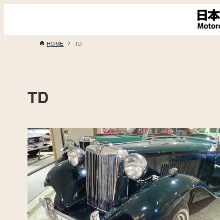
HOME
TD
TD