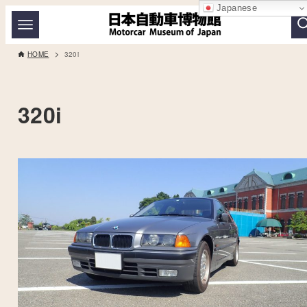
Japanese
HOME
320i
320i