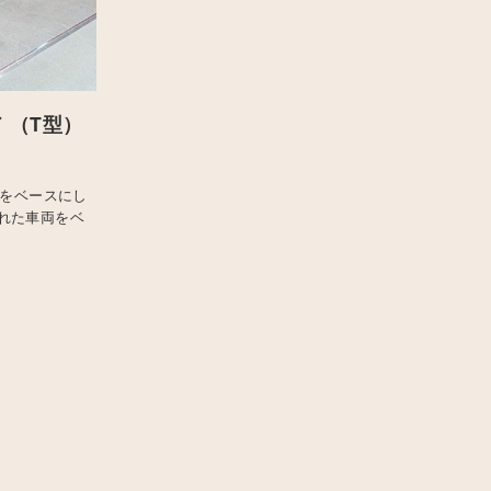
 （T型）
車をベースにし
れた車両をベ