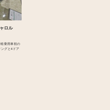
キャロル
、軽乗用車初の
リングと4ドア